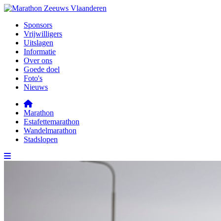
Sponsors
Vrijwilligers
Uitslagen
Informatie
Over ons
Goede doel
Foto's
Nieuws
Marathon
Estafettemarathon
Wandelmarathon
Stadslopen